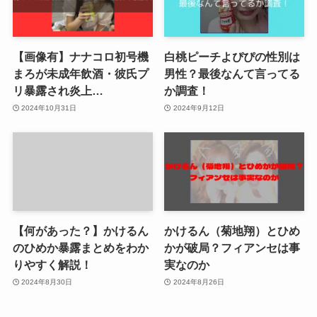
【画像有】ナナコロ初号機
白桃ピーチよぴぴの性別は
まろが未成年飲酒・彼氏プ
男性？最後なんて言ってる
リ暴露され炎上…
か調査！
2024年10月31日
2024年9月12日
【何があった？】かけるん
かけるん（菊地翔）とひめ
のひめか暴露まとめをわか
かが破局？フィアンセは事
りやすく解説！
実なのか
2024年8月30日
2024年8月26日