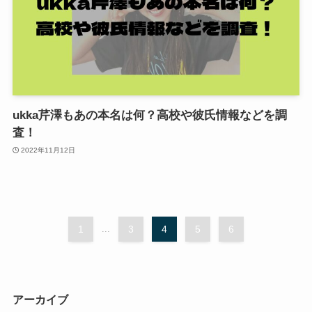
ukka芹澤もあの本名は何？高校や彼氏情報などを調
査！
2022年11月12日
1
...
3
4
5
6
アーカイブ