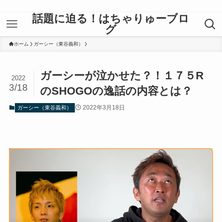
話題に迫る！はちゃりゅーブロ
グ
ホーム
ガーシー（東谷義和）
ガーシーが泣かせた？！１７５R
2022
3/18
のSHOGOの逸話の内容とは？
2022年3月18日
ガーシー（東谷義和）