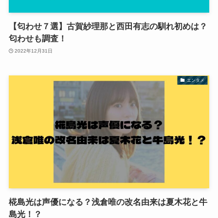
【匂わせ７選】古賀紗理那と西田有志の馴れ初めは？
匂わせも調査！
2022年12月31日
エンタメ
椛島光は声優になる？浅倉唯の改名由来は夏木花と牛
島光！？