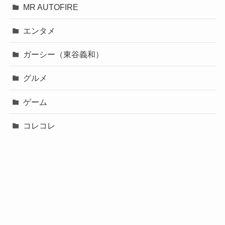
MR AUTOFIRE
エンタメ
ガーシー（東谷義和）
グルメ
ゲーム
コレコレ
スポーツ
バチェロレッテ２
ブレイキングダウン
事件・火災