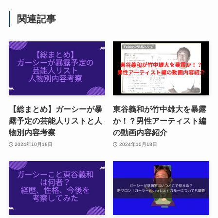
関連記事
【総まとめ】ガーシーが暴
東谷義和が竹中雄大を暴露
露予定の芸能人リストと人
か！？男性アーティスト編
物別内容考察
の動画内容紹介
2024年10月18日
2024年10月18日