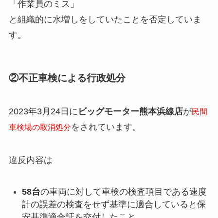
「作業員のミス」
と組織的に水増しをしていたことを否定していま
す。
②不正車検による行政処分
2023年3月24日に
ビッグモーター熊本浜線店
が
民間
をされています。
車検場の取消処分
違反内容は
58台
の車両に対して
車検の検査項目である速度
計の誤差の検査をせず
基準に適合していると保
安基準適合証を交付したこと