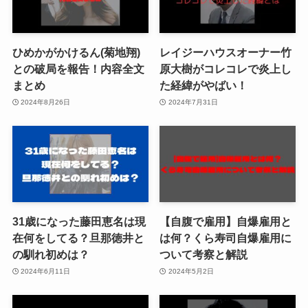
ひめかがかけるん(菊地翔)
レイジーハウスオーナー竹
との破局を報告！内容全文
原大樹がコレコレで炎上し
まとめ
た経緯がやばい！
2024年8月26日
2024年7月31日
31歳になった藤田恵名は現
【自腹で雇用】自爆雇用と
在何をしてる？旦那徳井と
は何？くら寿司自爆雇用に
の馴れ初めは？
ついて考察と解説
2024年6月11日
2024年5月2日