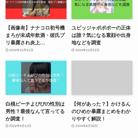
【画像有】ナナコロ初号機
ユビッジャポポポーの正体
まろが未成年飲酒・彼氏プ
は誰？気になる素顔や出身
リ暴露され炎上…
地などを調査
2024年10月31日
2024年10月11日
白桃ピーチよぴぴの性別は
【何があった？】かけるん
男性？最後なんて言ってる
のひめか暴露まとめをわか
か調査！
りやすく解説！
2024年9月12日
2024年8月30日