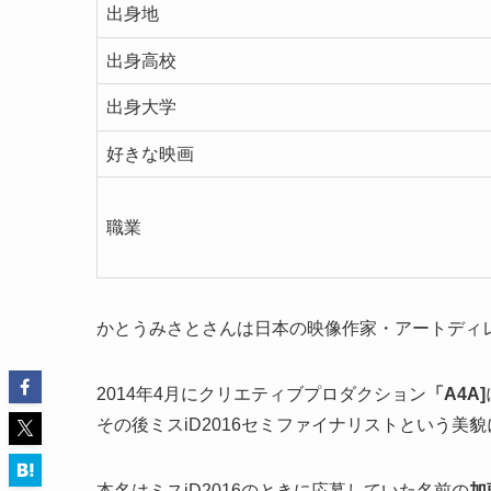
出身地
出身高校
出身大学
好きな映画
職業
かとうみさとさんは日本の映像作家・アートディ
2014年4月にクリエティブプロダクション
「A4A]
その後
ミスiD2016セミファイナリスト
という美貌
本名はミスiD2016のときに応募していた名前の
加