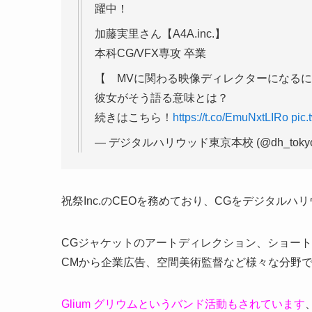
躍中！
加藤実里さん【A4A.inc.】
本科CG/VFX専攻 卒業
【 MVに関わる映像ディレクターになるに
彼女がそう語る意味とは？
続きはこちら！
https://t.co/EmuNxtLIRo
pic
— デジタルハリウッド東京本校 (@dh_toky
祝祭Inc.のCEOを務めており、CGをデジタル
CGジャケットのアートディレクション、ショー
CMから企業広告、空間美術監督など様々な分野
Glium グリウムというバンド活動もされています