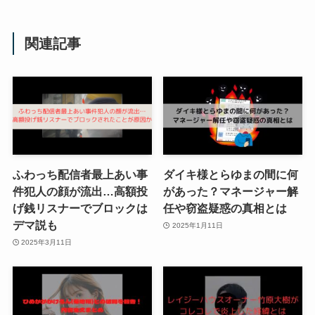
関連記事
ふわっち配信者最上あい事
ダイキ様とらゆまの間に何
件犯人の顔が流出…高額投
があった？マネージャー解
げ銭リスナーでブロックは
任や窃盗疑惑の真相とは
デマ説も
2025年1月11日
2025年3月11日