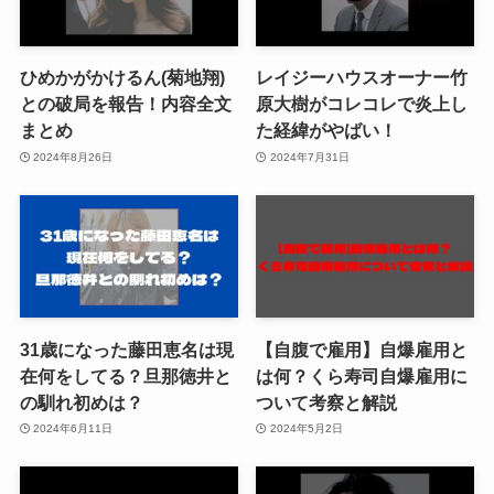
ひめかがかけるん(菊地翔)
レイジーハウスオーナー竹
との破局を報告！内容全文
原大樹がコレコレで炎上し
まとめ
た経緯がやばい！
2024年8月26日
2024年7月31日
31歳になった藤田恵名は現
【自腹で雇用】自爆雇用と
在何をしてる？旦那徳井と
は何？くら寿司自爆雇用に
の馴れ初めは？
ついて考察と解説
2024年6月11日
2024年5月2日