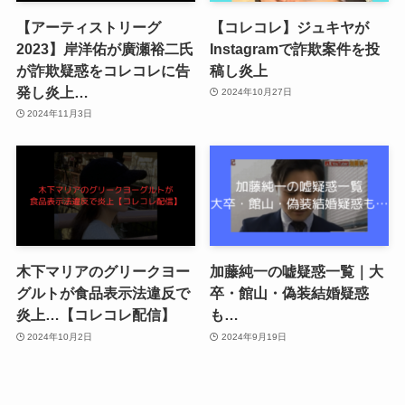
【アーティストリーグ
【コレコレ】ジュキヤが
2023】岸洋佑が廣瀬裕二氏
Instagramで詐欺案件を投
が詐欺疑惑をコレコレに告
稿し炎上
発し炎上…
2024年10月27日
2024年11月3日
木下マリアのグリークヨー
加藤純一の嘘疑惑一覧｜大
グルトが食品表示法違反で
卒・館山・偽装結婚疑惑
炎上…【コレコレ配信】
も…
2024年10月2日
2024年9月19日