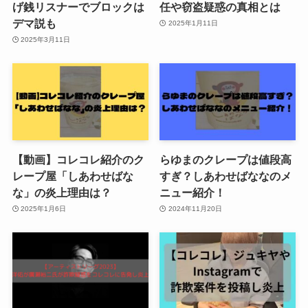
げ銭リスナーでブロックは
任や窃盗疑惑の真相とは
デマ説も
2025年1月11日
2025年3月11日
【動画】コレコレ紹介のク
らゆまのクレープは値段高
レープ屋「しあわせばな
すぎ？しあわせばななのメ
な」の炎上理由は？
ニュー紹介！
2025年1月6日
2024年11月20日