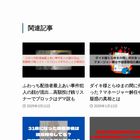
関連記事
ふわっち配信者最上あい事件犯
ダイキ様とらゆまの間に
人の顔が流出…高額投げ銭リス
った？マネージャー解任
ナーでブロックはデマ説も
疑惑の真相とは
2025年3月11日
2025年1月11日