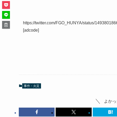
https://twitter.com/FGO_HUNYA/status/14938018
[adcode]
事件・火災
よかっ