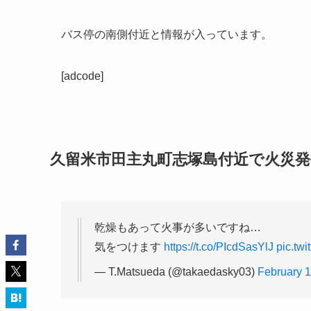
バス停の南側付近と情報が入っています。
[adcode]
久留米市田主丸町志塚島付近で火災
乾燥もあって火事が多いですね…
気をつけます
https://t.co/PIcdSasYlJ
pic.tw
— T.Matsueda (@takaedasky03)
February 1