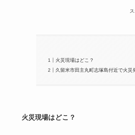
ス
火災現場はどこ？
久留米市田主丸町志塚島付近で火災
火災現場はどこ？