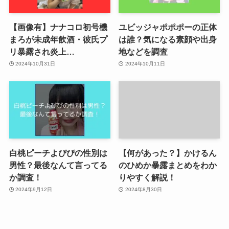
【画像有】ナナコロ初号機
ユビッジャポポポーの正体
まろが未成年飲酒・彼氏プ
は誰？気になる素顔や出身
リ暴露され炎上…
地などを調査
2024年10月31日
2024年10月11日
白桃ピーチよぴぴの性別は
【何があった？】かけるん
男性？最後なんて言ってる
のひめか暴露まとめをわか
か調査！
りやすく解説！
2024年9月12日
2024年8月30日