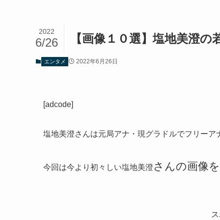
2022
【画像１０選】塩地美澄の
6/26
2022年6月26日
エンタメ
[adcode]
塩地美澄さんは元局アナ・現グラドルでフリーア
さんの
画像
今回は今より初々しい塩地美澄
ス