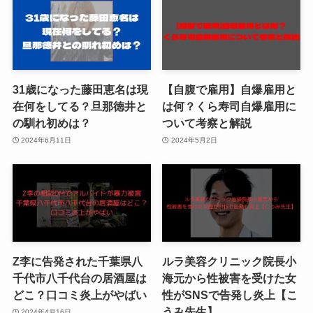
31歳になった藤田恵名は現
【自腹で雇用】自爆雇用と
在何をしてる？旦那徳井と
は何？くら寿司自爆雇用に
の馴れ初めは？
ついて考察と解説
2024年6月11日
2024年5月2日
Z李に告発された千葉県八
ルラ美容クリニック院長小
千代市八千代台の居酒屋は
海元から性被害を受けた女
どこ？口コミ炎上がやばい
性がSNSで告発し炎上【こ
うみ先生】
2024年4月16日