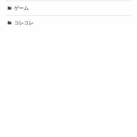
ゲーム
コレコレ
スポーツ
バチェロレッテ２
ブレイキングダウン
事件・火災
政治
生活