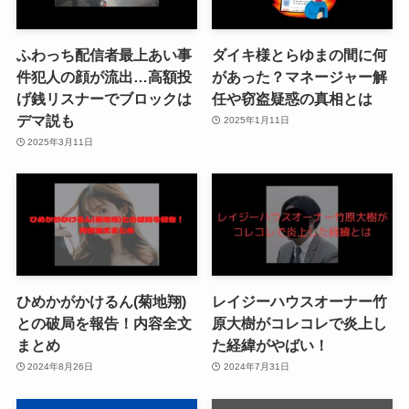
ふわっち配信者最上あい事
ダイキ様とらゆまの間に何
件犯人の顔が流出…高額投
があった？マネージャー解
げ銭リスナーでブロックは
任や窃盗疑惑の真相とは
デマ説も
2025年1月11日
2025年3月11日
ひめかがかけるん(菊地翔)
レイジーハウスオーナー竹
との破局を報告！内容全文
原大樹がコレコレで炎上し
まとめ
た経緯がやばい！
2024年8月26日
2024年7月31日