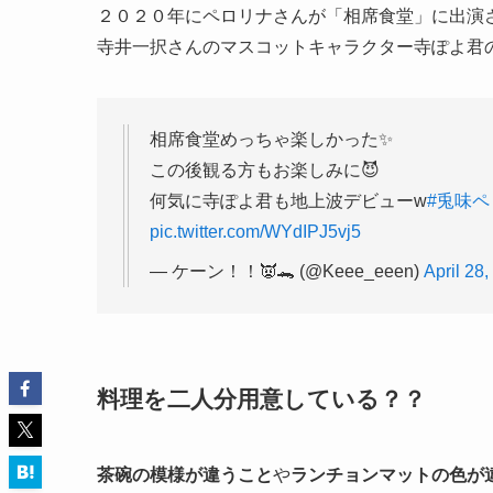
２０２０年にペロリナさんが「相席食堂」に出演
寺井一択さんのマスコットキャラクター
寺ぽよ君
相席食堂めっちゃ楽しかった✨
この後観る方もお楽しみに😈
何気に寺ぽよ君も地上波デビューw
#兎味ペ
pic.twitter.com/WYdIPJ5vj5
— ケーン！！👿🐊 (@Keee_eeen)
April 28
料理を二人分用意している？？
茶碗の模様が違うこと
や
ランチョンマットの色が