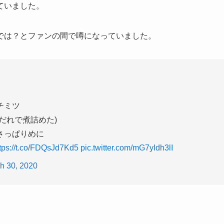
ていました。
では？とファンの間で噂になっていました。
チミツ
だれで煮詰めた)
さっぱりめに
tps://t.co/FDQsJd7Kd5
pic.twitter.com/mG7yIdh3lI
h 30, 2020