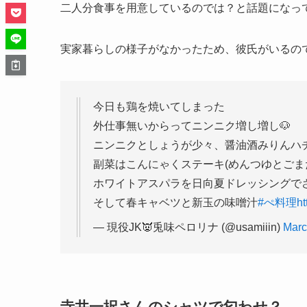
二人分食事を用意しているのでは？と話題になっ
実家暮らしの様子がなかったため、彼氏がいるの
今日も鶏を焼いてしまった
外仕事無いからってニンニク増し増し🐶
ニンニクとしょうが少々、醤油酒みりんハ
副菜はこんにゃくステーキ(めんつゆとごま
ホワイトアスパラを日向夏ドレッシングで
そして春キャベツと新玉の味噌汁
#ぺ料理
ht
— 現役JK👿兎味ペロリナ (@usamiiin)
Marc
寺井一択さんのシャツで匂わせ？