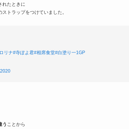
されたときに
のストラップをつけていました
。
ロリナ
#寺ぽよ君
#相席食堂
#白塗り一1GP
, 2020
違う
ことから