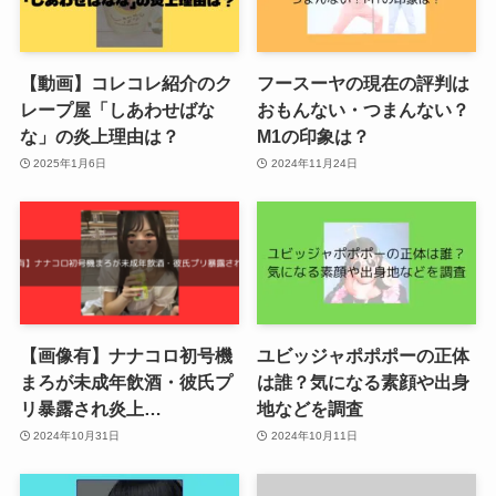
【動画】コレコレ紹介のク
フースーヤの現在の評判は
レープ屋「しあわせばな
おもんない・つまんない？
な」の炎上理由は？
M1の印象は？
2025年1月6日
2024年11月24日
【画像有】ナナコロ初号機
ユビッジャポポポーの正体
まろが未成年飲酒・彼氏プ
は誰？気になる素顔や出身
リ暴露され炎上…
地などを調査
2024年10月31日
2024年10月11日