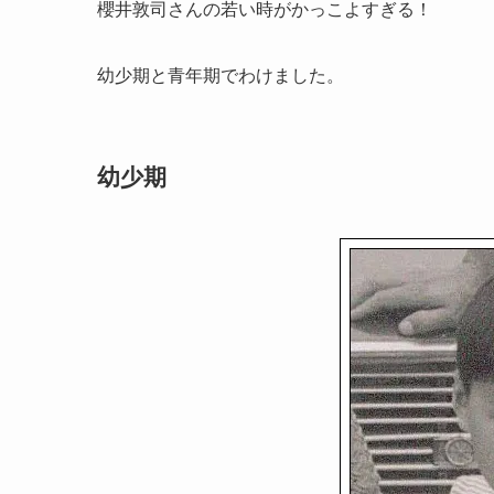
櫻井敦司さんの若い時がかっこよすぎる！
幼少期と青年期でわけました。
幼少期