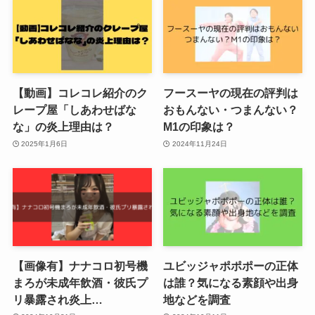
【動画】コレコレ紹介のク
フースーヤの現在の評判は
レープ屋「しあわせばな
おもんない・つまんない？
な」の炎上理由は？
M1の印象は？
2025年1月6日
2024年11月24日
【画像有】ナナコロ初号機
ユビッジャポポポーの正体
まろが未成年飲酒・彼氏プ
は誰？気になる素顔や出身
リ暴露され炎上…
地などを調査