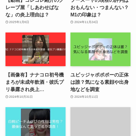
【動画】コレコレ紹介のク
フースーヤの現在の評判は
レープ屋「しあわせばな
おもんない・つまんない？
な」の炎上理由は？
M1の印象は？
2025年1月6日
2024年11月24日
【画像有】ナナコロ初号機
ユビッジャポポポーの正体
まろが未成年飲酒・彼氏プ
は誰？気になる素顔や出身
リ暴露され炎上…
地などを調査
2024年10月31日
2024年10月11日