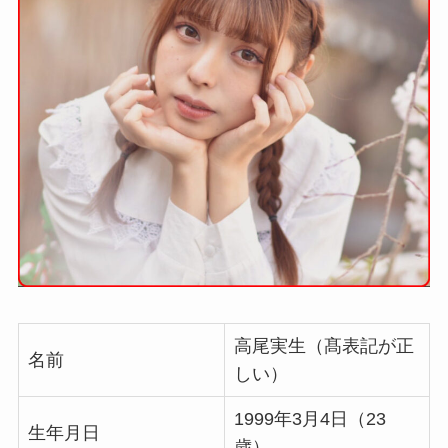
高尾実生（髙表記が正
名前
しい）
1999年3月4日（23
生年月日
歳）