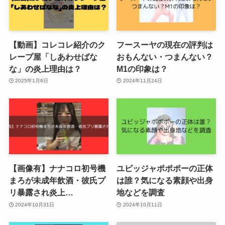
【動画】コレコレ紹介のク
フースーヤの現在の評判は
レープ屋「しあわせばな
おもんない・つまんない？
な」の炎上理由は？
M1の印象は？
2025年1月6日
2024年11月24日
【画像有】ナナコロ初号機
ユビッジャポポポーの正体
まろが未成年飲酒・彼氏プ
は誰？気になる素顔や出身
リ暴露され炎上…
地などを調査
2024年10月31日
2024年10月11日